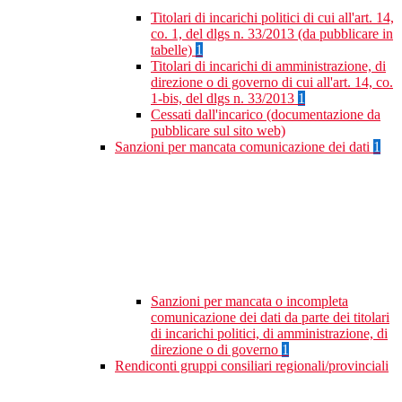
Titolari di incarichi politici di cui all'art. 14,
co. 1, del dlgs n. 33/2013 (da pubblicare in
tabelle)
1
Titolari di incarichi di amministrazione, di
direzione o di governo di cui all'art. 14, co.
1-bis, del dlgs n. 33/2013
1
Cessati dall'incarico (documentazione da
pubblicare sul sito web)
Sanzioni per mancata comunicazione dei dati
1
Sanzioni per mancata o incompleta
comunicazione dei dati da parte dei titolari
di incarichi politici, di amministrazione, di
direzione o di governo
1
Rendiconti gruppi consiliari regionali/provinciali