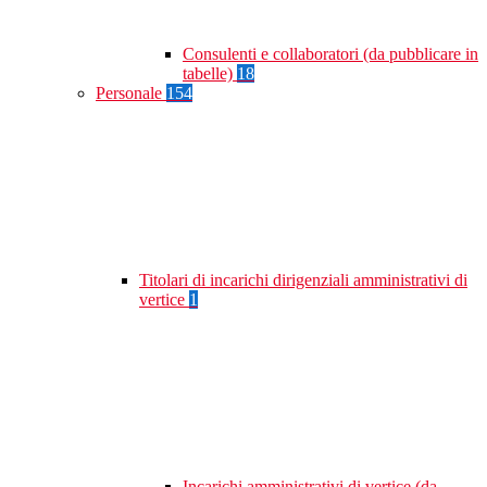
Consulenti e collaboratori (da pubblicare in
tabelle)
18
Personale
154
Titolari di incarichi dirigenziali amministrativi di
vertice
1
Incarichi amministrativi di vertice (da