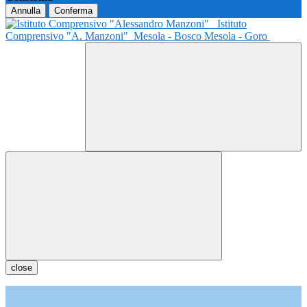
Annulla
Conferma
Istituto
Comprensivo "A. Manzoni"
Mesola - Bosco Mesola - Goro
close