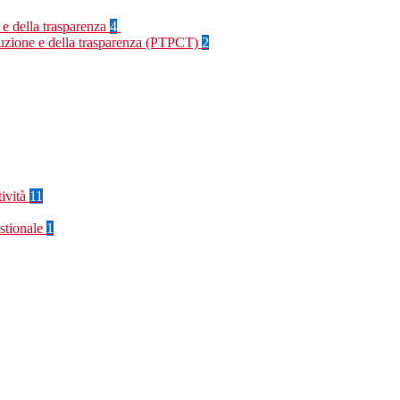
 e della trasparenza
4
rruzione e della trasparenza (PTPCT)
2
tività
11
stionale
1