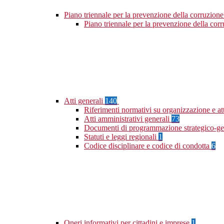
Piano triennale per la prevenzione della corruzione
Piano triennale per la prevenzione della co
Atti generali
140
Riferimenti normativi su organizzazione e at
Atti amministrativi generali
73
Documenti di programmazione strategico-ge
Statuti e leggi regionali
1
Codice disciplinare e codice di condotta
6
Oneri informativi per cittadini e imprese
1