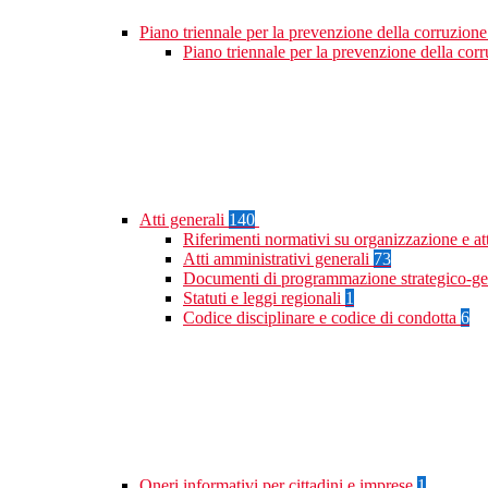
Piano triennale per la prevenzione della corruzione
Piano triennale per la prevenzione della co
Atti generali
140
Riferimenti normativi su organizzazione e at
Atti amministrativi generali
73
Documenti di programmazione strategico-ge
Statuti e leggi regionali
1
Codice disciplinare e codice di condotta
6
Oneri informativi per cittadini e imprese
1