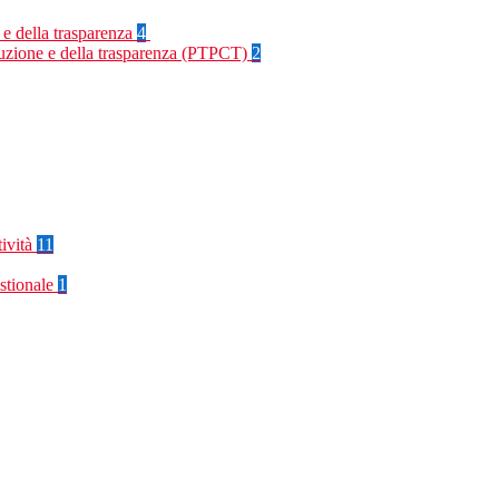
 e della trasparenza
4
rruzione e della trasparenza (PTPCT)
2
tività
11
stionale
1