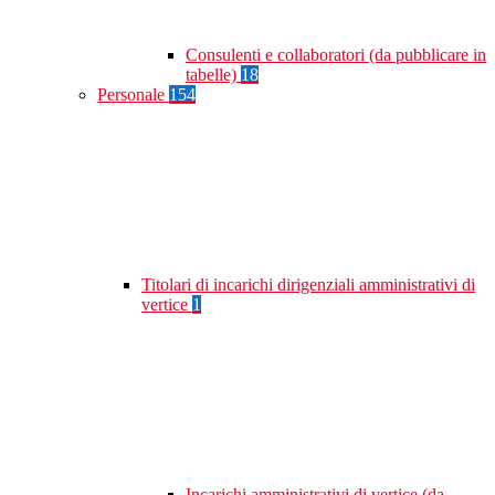
Consulenti e collaboratori (da pubblicare in
tabelle)
18
Personale
154
Titolari di incarichi dirigenziali amministrativi di
vertice
1
Incarichi amministrativi di vertice (da