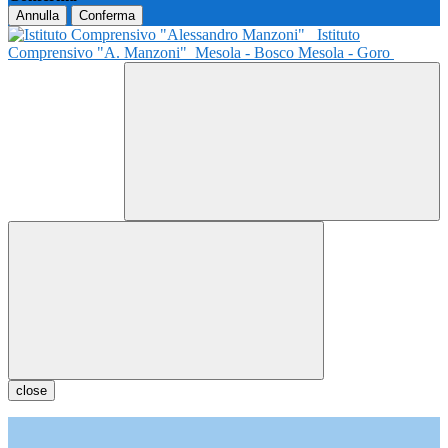
Annulla
Conferma
Istituto
Comprensivo "A. Manzoni"
Mesola - Bosco Mesola - Goro
close