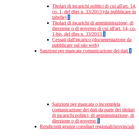
Titolari di incarichi politici di cui all'art. 14,
co. 1, del dlgs n. 33/2013 (da pubblicare in
tabelle)
1
Titolari di incarichi di amministrazione, di
direzione o di governo di cui all'art. 14, co.
1-bis, del dlgs n. 33/2013
1
Cessati dall'incarico (documentazione da
pubblicare sul sito web)
Sanzioni per mancata comunicazione dei dati
1
Sanzioni per mancata o incompleta
comunicazione dei dati da parte dei titolari
di incarichi politici, di amministrazione, di
direzione o di governo
1
Rendiconti gruppi consiliari regionali/provinciali