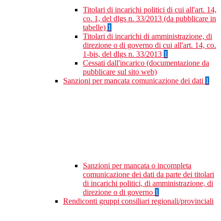
Titolari di incarichi politici di cui all'art. 14,
co. 1, del dlgs n. 33/2013 (da pubblicare in
tabelle)
1
Titolari di incarichi di amministrazione, di
direzione o di governo di cui all'art. 14, co.
1-bis, del dlgs n. 33/2013
1
Cessati dall'incarico (documentazione da
pubblicare sul sito web)
Sanzioni per mancata comunicazione dei dati
1
Sanzioni per mancata o incompleta
comunicazione dei dati da parte dei titolari
di incarichi politici, di amministrazione, di
direzione o di governo
1
Rendiconti gruppi consiliari regionali/provinciali