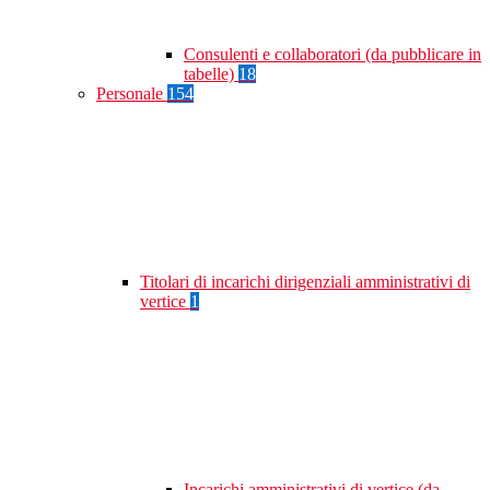
Consulenti e collaboratori (da pubblicare in
tabelle)
18
Personale
154
Titolari di incarichi dirigenziali amministrativi di
vertice
1
Incarichi amministrativi di vertice (da