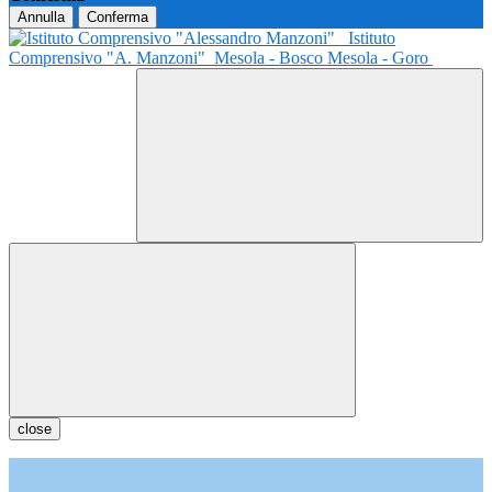
Annulla
Conferma
Istituto
Comprensivo "A. Manzoni"
Mesola - Bosco Mesola - Goro
close