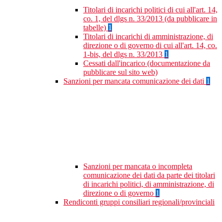
Titolari di incarichi politici di cui all'art. 14,
co. 1, del dlgs n. 33/2013 (da pubblicare in
tabelle)
1
Titolari di incarichi di amministrazione, di
direzione o di governo di cui all'art. 14, co.
1-bis, del dlgs n. 33/2013
1
Cessati dall'incarico (documentazione da
pubblicare sul sito web)
Sanzioni per mancata comunicazione dei dati
1
Sanzioni per mancata o incompleta
comunicazione dei dati da parte dei titolari
di incarichi politici, di amministrazione, di
direzione o di governo
1
Rendiconti gruppi consiliari regionali/provinciali