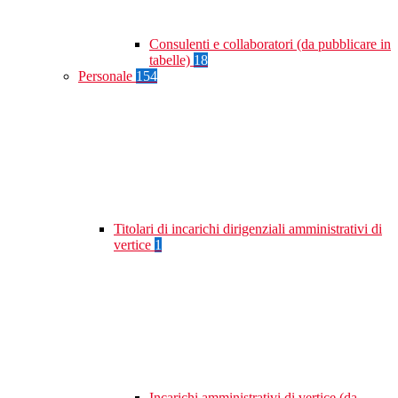
Consulenti e collaboratori (da pubblicare in
tabelle)
18
Personale
154
Titolari di incarichi dirigenziali amministrativi di
vertice
1
Incarichi amministrativi di vertice (da