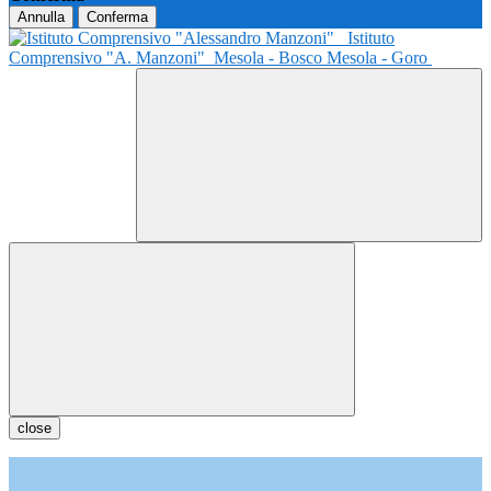
Annulla
Conferma
Istituto
Comprensivo "A. Manzoni"
Mesola - Bosco Mesola - Goro
close