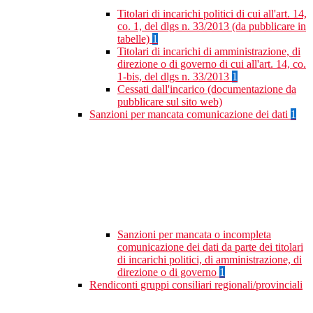
Titolari di incarichi politici di cui all'art. 14,
co. 1, del dlgs n. 33/2013 (da pubblicare in
tabelle)
1
Titolari di incarichi di amministrazione, di
direzione o di governo di cui all'art. 14, co.
1-bis, del dlgs n. 33/2013
1
Cessati dall'incarico (documentazione da
pubblicare sul sito web)
Sanzioni per mancata comunicazione dei dati
1
Sanzioni per mancata o incompleta
comunicazione dei dati da parte dei titolari
di incarichi politici, di amministrazione, di
direzione o di governo
1
Rendiconti gruppi consiliari regionali/provinciali