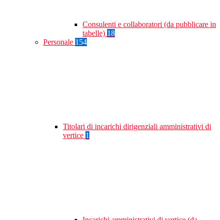
Consulenti e collaboratori (da pubblicare in
tabelle)
18
Personale
154
Titolari di incarichi dirigenziali amministrativi di
vertice
1
Incarichi amministrativi di vertice (da