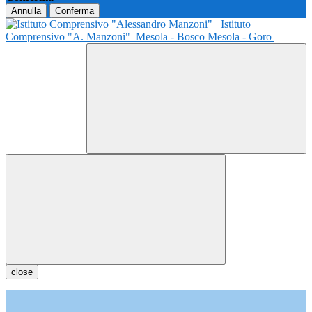
Annulla
Conferma
Istituto
Comprensivo "A. Manzoni"
Mesola - Bosco Mesola - Goro
close