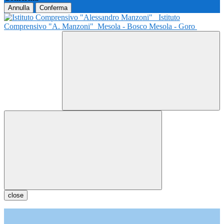
Annulla
Conferma
Istituto
Comprensivo "A. Manzoni"
Mesola - Bosco Mesola - Goro
close