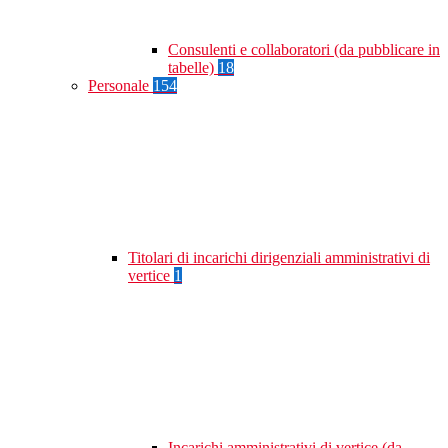
Consulenti e collaboratori (da pubblicare in
tabelle)
18
Personale
154
Titolari di incarichi dirigenziali amministrativi di
vertice
1
Incarichi amministrativi di vertice (da