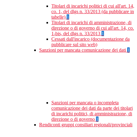
Titolari di incarichi politici di cui all'art. 14,
co. 1, del dlgs n. 33/2013 (da pubblicare in
tabelle)
1
Titolari di incarichi di amministrazione, di
direzione o di governo di cui all'art. 14, co.
1-bis, del dlgs n. 33/2013
1
Cessati dall'incarico (documentazione da
pubblicare sul sito web)
Sanzioni per mancata comunicazione dei dati
1
Sanzioni per mancata o incompleta
comunicazione dei dati da parte dei titolari
di incarichi politici, di amministrazione, di
direzione o di governo
1
Rendiconti gruppi consiliari regionali/provinciali