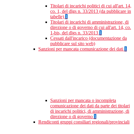
Titolari di incarichi politici di cui all'art. 14,
co. 1, del dlgs n. 33/2013 (da pubblicare in
tabelle)
1
Titolari di incarichi di amministrazione, di
direzione o di governo di cui all'art. 14, co.
1-bis, del dlgs n. 33/2013
1
Cessati dall'incarico (documentazione da
pubblicare sul sito web)
Sanzioni per mancata comunicazione dei dati
1
Sanzioni per mancata o incompleta
comunicazione dei dati da parte dei titolari
di incarichi politici, di amministrazione, di
direzione o di governo
1
Rendiconti gruppi consiliari regionali/provinciali