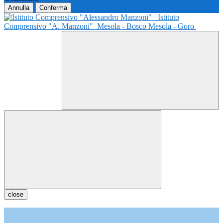
Annulla
Conferma
Istituto
Comprensivo "A. Manzoni"
Mesola - Bosco Mesola - Goro
close