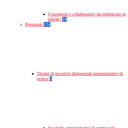
Consulenti e collaboratori (da pubblicare in
tabelle)
18
Personale
154
Titolari di incarichi dirigenziali amministrativi di
vertice
1
Incarichi amministrativi di vertice (da