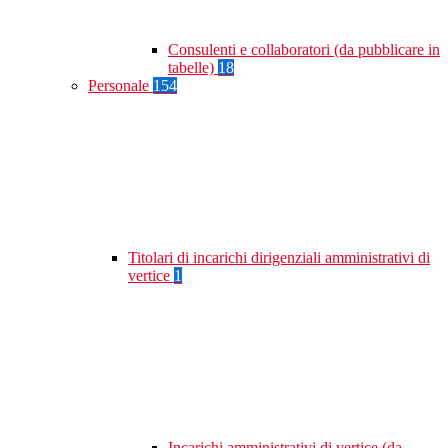
Consulenti e collaboratori (da pubblicare in
tabelle)
18
Personale
154
Titolari di incarichi dirigenziali amministrativi di
vertice
1
Incarichi amministrativi di vertice (da