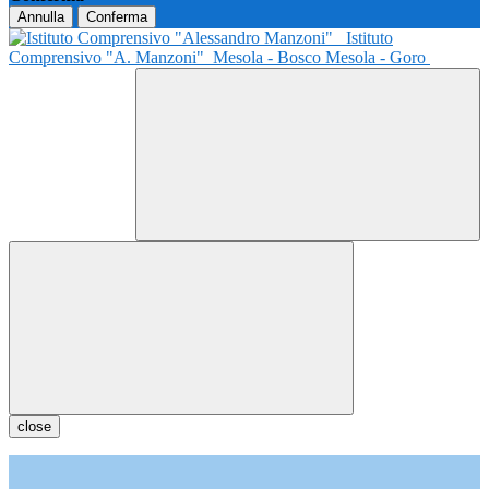
Annulla
Conferma
Istituto
Comprensivo "A. Manzoni"
Mesola - Bosco Mesola - Goro
close