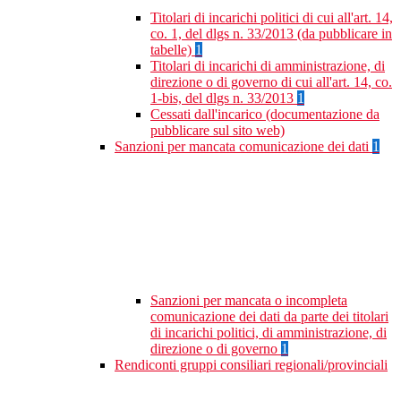
Titolari di incarichi politici di cui all'art. 14,
co. 1, del dlgs n. 33/2013 (da pubblicare in
tabelle)
1
Titolari di incarichi di amministrazione, di
direzione o di governo di cui all'art. 14, co.
1-bis, del dlgs n. 33/2013
1
Cessati dall'incarico (documentazione da
pubblicare sul sito web)
Sanzioni per mancata comunicazione dei dati
1
Sanzioni per mancata o incompleta
comunicazione dei dati da parte dei titolari
di incarichi politici, di amministrazione, di
direzione o di governo
1
Rendiconti gruppi consiliari regionali/provinciali