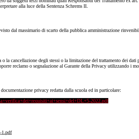
ro da soggetti terzi nominati quali Responsabili del Trattamento ex art. 
rpretare alla luce della Sentenza Schrems II.
previsto dal massimario di scarto della pubblica amministrazione rinvenibi
fica o la cancellazione degli stessi o la limitazione del trattamento dei dat
i proporre reclamo o segnalazione al Garante della Privacy utilizzando i mo
la documentazione privacy redatta dalla scuola ed in particolare:
a+verifica+dei+requisiti+ai+sensi+del+DL+5-2022.pdf
-1.pdf