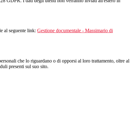
28 GDPR. I dati degli utenti non verranno inviati all'estero in
le al seguente link:
Gestione documentale - Massimario di
i personali che lo riguardano o di opporsi al loro trattamento, oltre al
duli presenti sul suo sito.