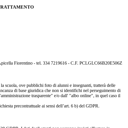
 TRATTAMENTO
ca Apicella Fiorentino - tel. 334 7219616 - C.F. PCLGLC66B20E506Z
 la scuola, ove pubblichi foto di alunni e insegnanti, tratterà delle
mancanza di base giuridica che non si identifichi nel perseguimento di
amministrazione trasparente" e/o dall' "albo online", in quel caso il
richiesta precontrattuale ai sensi dell’art. 6 b) del GDPR.