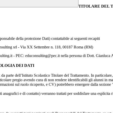
TITOLARE DEL
onsabile della protezione Dati) contattabile ai seguenti recapiti
 Consulting srl - Via XX Settembre n. 118, 00187 Roma (RM)
ulting.it - PEC: educonsulting@pec.it nella persona di Dott. Gianlu
OLOGIA DEI DATI
t da parte dell’Istituto Scolastico Titolare del Trattamento. In particolare,
rticolare pregio avendo cura di non rendere identificabili gli alunni in 
ormazioni sul ruolo ricoperto, e CV) potrebbero emergere dalla sezione "
i anagrafici e di contatto) verranno trattati per soddisfare una esplicita 