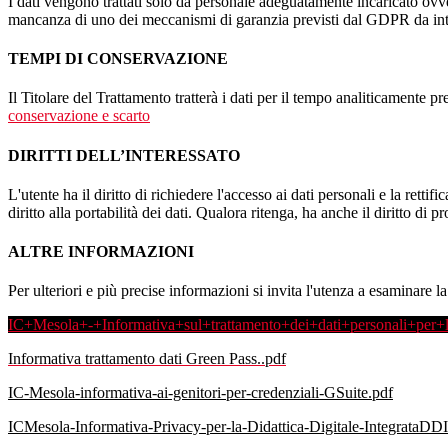
I dati vengono trattati solo da personale adeguatamente incaricato ovve
mancanza di uno dei meccanismi di garanzia previsti dal GDPR da inte
TEMPI DI CONSERVAZIONE
Il Titolare del Trattamento tratterà i dati per il tempo analiticamente 
conservazione e scarto
DIRITTI DELL’INTERESSATO
L'utente ha il diritto di richiedere l'accesso ai dati personali e la retti
diritto alla portabilità dei dati. Qualora ritenga, ha anche il diritto d
ALTRE INFORMAZIONI
Per ulteriori e più precise informazioni si invita l'utenza a esaminare 
IC+Mesola+-+Informativa+sul+trattamento+dei+dati+personali+per+l
Informativa trattamento dati Green Pass..pdf
IC-Mesola-informativa-ai-genitori-per-credenziali-GSuite.pdf
ICMesola-Informativa-Privacy-per-la-Didattica-Digitale-IntegrataDDI