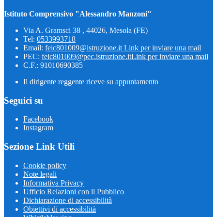
Istituto Comprensivo "Alessandro Manzoni"
Via A. Gramsci 38 , 44026, Mesola (FE)
Tel:
0533993718
Email:
feic801009@istruzione.it
Link per inviare una mail
PEC:
feic801009@pec.istruzione.it
Link per inviare una mail
C.F.: 91010690385
Il dirigente reggente riceve su appuntamento
Seguici su
Facebook
Instagram
Sezione Link Utili
Cookie policy
Note legali
Informativa Privacy
Ufficio Relazioni con il Pubblico
Dichiarazione di accessibilità
Obiettivi di accessibilità