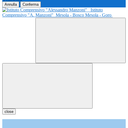
Annulla
Conferma
Istituto
Comprensivo "A. Manzoni"
Mesola - Bosco Mesola - Goro
close