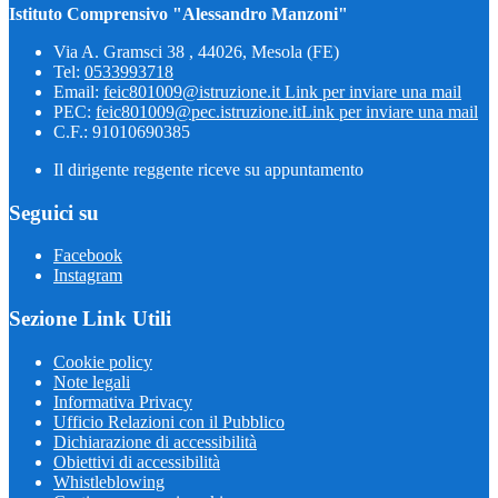
Istituto Comprensivo "Alessandro Manzoni"
Via A. Gramsci 38 , 44026, Mesola (FE)
Tel:
0533993718
Email:
feic801009@istruzione.it
Link per inviare una mail
PEC:
feic801009@pec.istruzione.it
Link per inviare una mail
C.F.: 91010690385
Il dirigente reggente riceve su appuntamento
Seguici su
Facebook
Instagram
Sezione Link Utili
Cookie policy
Note legali
Informativa Privacy
Ufficio Relazioni con il Pubblico
Dichiarazione di accessibilità
Obiettivi di accessibilità
Whistleblowing