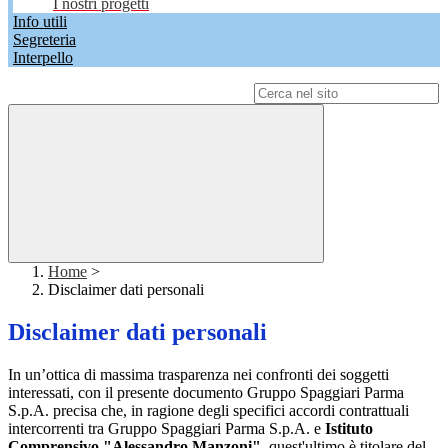
I nostri progetti
Info utili
Segreteria
Interpello
Campo di ricerca per le pagine del sito
Home
>
Disclaimer dati personali
Disclaimer dati personali
In un’ottica di massima trasparenza nei confronti dei soggetti
interessati, con il presente documento Gruppo Spaggiari Parma
S.p.A. precisa che, in ragione degli specifici accordi contrattuali
intercorrenti tra Gruppo Spaggiari Parma S.p.A. e
Istituto
Comprensivo "Alessandro Manzoni"
, quest'ultimo è titolare del