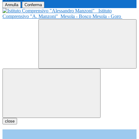
Annulla
Conferma
Istituto
Comprensivo "A. Manzoni"
Mesola - Bosco Mesola - Goro
close