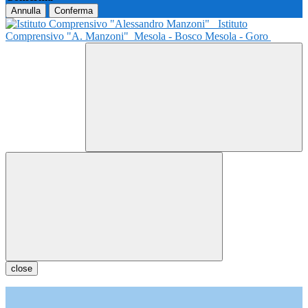
Annulla
Conferma
Istituto
Comprensivo "A. Manzoni"
Mesola - Bosco Mesola - Goro
close