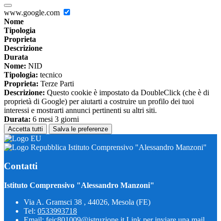
www.google.com
Nome
Tipologia
Proprieta
Descrizione
Durata
Nome:
NID
Tipologia:
tecnico
Proprieta:
Terze Parti
Descrizione:
Questo cookie è impostato da DoubleClick (che è di
proprietà di Google) per aiutarti a costruire un profilo dei tuoi
interessi e mostrarti annunci pertinenti su altri siti.
Durata:
6 mesi 3 giorni
Accetta tutti
Salva le preferenze
Istituto Comprensivo "Alessandro Manzoni"
Contatti
Istituto Comprensivo "Alessandro Manzoni"
Via A. Gramsci 38 , 44026, Mesola (FE)
Tel:
0533993718
Email:
feic801009@istruzione.it
Link per inviare una mail