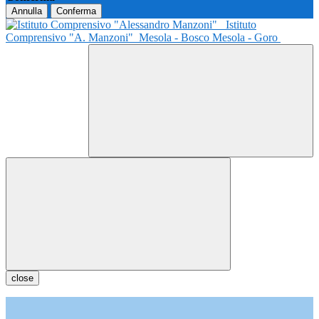
Annulla
Conferma
Istituto
Comprensivo "A. Manzoni"
Mesola - Bosco Mesola - Goro
close