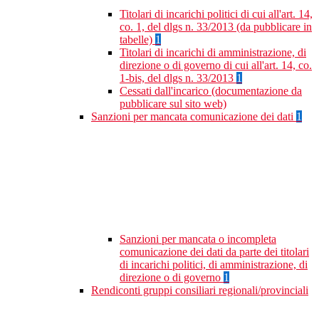
Titolari di incarichi politici di cui all'art. 14,
co. 1, del dlgs n. 33/2013 (da pubblicare in
tabelle)
1
Titolari di incarichi di amministrazione, di
direzione o di governo di cui all'art. 14, co.
1-bis, del dlgs n. 33/2013
1
Cessati dall'incarico (documentazione da
pubblicare sul sito web)
Sanzioni per mancata comunicazione dei dati
1
Sanzioni per mancata o incompleta
comunicazione dei dati da parte dei titolari
di incarichi politici, di amministrazione, di
direzione o di governo
1
Rendiconti gruppi consiliari regionali/provinciali