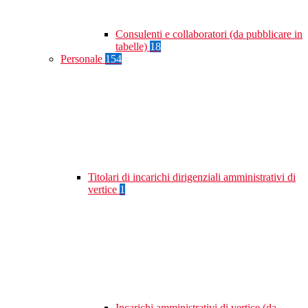
Consulenti e collaboratori (da pubblicare in
tabelle)
18
Personale
154
Titolari di incarichi dirigenziali amministrativi di
vertice
1
Incarichi amministrativi di vertice (da