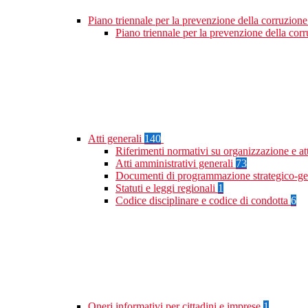
Piano triennale per la prevenzione della corruzione
Piano triennale per la prevenzione della co
Atti generali
140
Riferimenti normativi su organizzazione e at
Atti amministrativi generali
73
Documenti di programmazione strategico-ge
Statuti e leggi regionali
1
Codice disciplinare e codice di condotta
6
Oneri informativi per cittadini e imprese
1