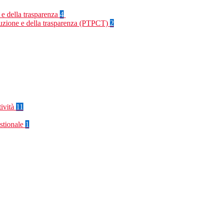
 e della trasparenza
4
rruzione e della trasparenza (PTPCT)
2
tività
11
stionale
1