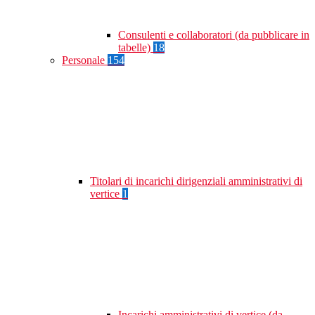
Consulenti e collaboratori (da pubblicare in
tabelle)
18
Personale
154
Titolari di incarichi dirigenziali amministrativi di
vertice
1
Incarichi amministrativi di vertice (da