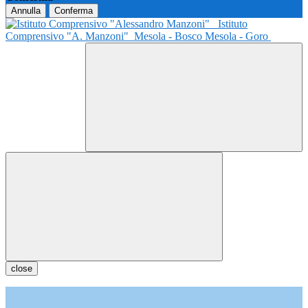
Annulla
Conferma
Istituto
Comprensivo "A. Manzoni"
Mesola - Bosco Mesola - Goro
close