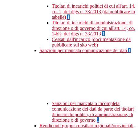
Titolari di incarichi politici di cui all'art. 14,
co. 1, del dlgs n. 33/2013 (da pubblicare in
tabelle)
1
Titolari di incarichi di amministrazione, di
direzione o di governo di cui all'art. 14, co.
1-bis, del dlgs n. 33/2013
1
Cessati dall'incarico (documentazione da
pubblicare sul sito web)
Sanzioni per mancata comunicazione dei dati
1
Sanzioni per mancata o incompleta
comunicazione dei dati da parte dei titolari
di incarichi politici, di amministrazione, di
direzione o di governo
1
Rendiconti gruppi consiliari regionali/provinciali