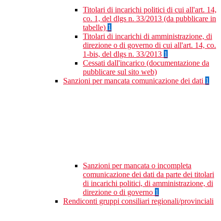
Titolari di incarichi politici di cui all'art. 14,
co. 1, del dlgs n. 33/2013 (da pubblicare in
tabelle)
1
Titolari di incarichi di amministrazione, di
direzione o di governo di cui all'art. 14, co.
1-bis, del dlgs n. 33/2013
1
Cessati dall'incarico (documentazione da
pubblicare sul sito web)
Sanzioni per mancata comunicazione dei dati
1
Sanzioni per mancata o incompleta
comunicazione dei dati da parte dei titolari
di incarichi politici, di amministrazione, di
direzione o di governo
1
Rendiconti gruppi consiliari regionali/provinciali