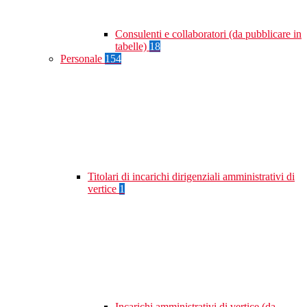
Consulenti e collaboratori (da pubblicare in
tabelle)
18
Personale
154
Titolari di incarichi dirigenziali amministrativi di
vertice
1
Incarichi amministrativi di vertice (da