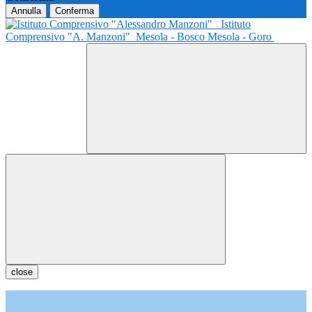
Annulla
Conferma
Istituto
Comprensivo "A. Manzoni"
Mesola - Bosco Mesola - Goro
close