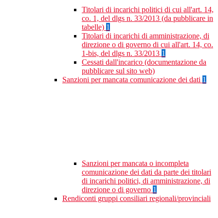
Titolari di incarichi politici di cui all'art. 14,
co. 1, del dlgs n. 33/2013 (da pubblicare in
tabelle)
1
Titolari di incarichi di amministrazione, di
direzione o di governo di cui all'art. 14, co.
1-bis, del dlgs n. 33/2013
1
Cessati dall'incarico (documentazione da
pubblicare sul sito web)
Sanzioni per mancata comunicazione dei dati
1
Sanzioni per mancata o incompleta
comunicazione dei dati da parte dei titolari
di incarichi politici, di amministrazione, di
direzione o di governo
1
Rendiconti gruppi consiliari regionali/provinciali