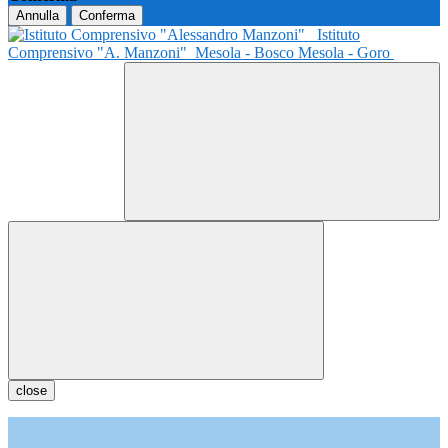
Annulla
Conferma
Istituto
Comprensivo "A. Manzoni"
Mesola - Bosco Mesola - Goro
close