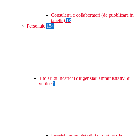
Consulenti e collaboratori (da pubblicare in
tabelle)
18
Personale
154
Titolari di incarichi dirigenziali amministrativi di
vertice
1
Incarichi amministrativi di vertice (da