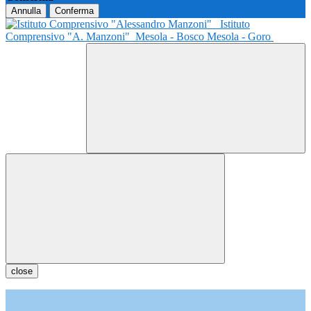
Annulla
Conferma
Istituto
Comprensivo "A. Manzoni"
Mesola - Bosco Mesola - Goro
close