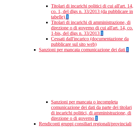
Titolari di incarichi politici di cui all'art. 14,
co. 1, del dlgs n. 33/2013 (da pubblicare in
tabelle)
1
Titolari di incarichi di amministrazione, di
direzione o di governo di cui all'art. 14, co.
1-bis, del dlgs n. 33/2013
1
Cessati dall'incarico (documentazione da
pubblicare sul sito web)
Sanzioni per mancata comunicazione dei dati
1
Sanzioni per mancata o incompleta
comunicazione dei dati da parte dei titolari
di incarichi politici, di amministrazione, di
direzione o di governo
1
Rendiconti gruppi consiliari regionali/provinciali