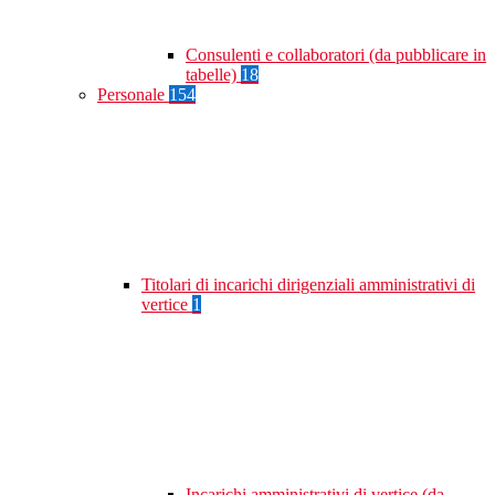
Consulenti e collaboratori (da pubblicare in
tabelle)
18
Personale
154
Titolari di incarichi dirigenziali amministrativi di
vertice
1
Incarichi amministrativi di vertice (da