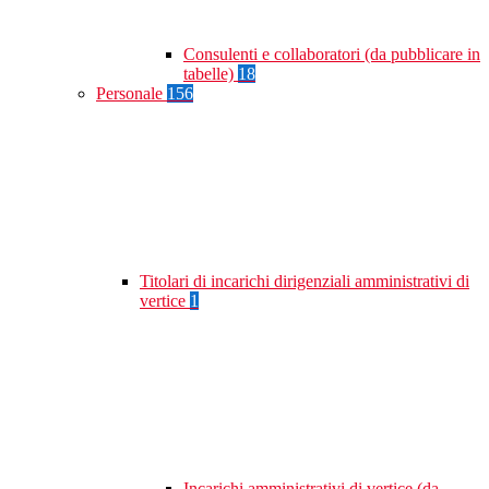
Consulenti e collaboratori (da pubblicare in
tabelle)
18
Personale
156
Titolari di incarichi dirigenziali amministrativi di
vertice
1
Incarichi amministrativi di vertice (da