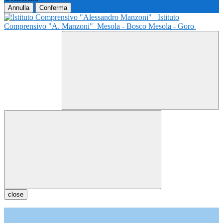
Annulla
Conferma
Istituto
Comprensivo "A. Manzoni"
Mesola - Bosco Mesola - Goro
close