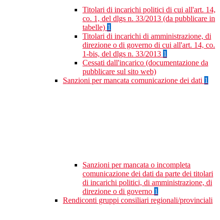
Titolari di incarichi politici di cui all'art. 14,
co. 1, del dlgs n. 33/2013 (da pubblicare in
tabelle)
1
Titolari di incarichi di amministrazione, di
direzione o di governo di cui all'art. 14, co.
1-bis, del dlgs n. 33/2013
1
Cessati dall'incarico (documentazione da
pubblicare sul sito web)
Sanzioni per mancata comunicazione dei dati
1
Sanzioni per mancata o incompleta
comunicazione dei dati da parte dei titolari
di incarichi politici, di amministrazione, di
direzione o di governo
1
Rendiconti gruppi consiliari regionali/provinciali