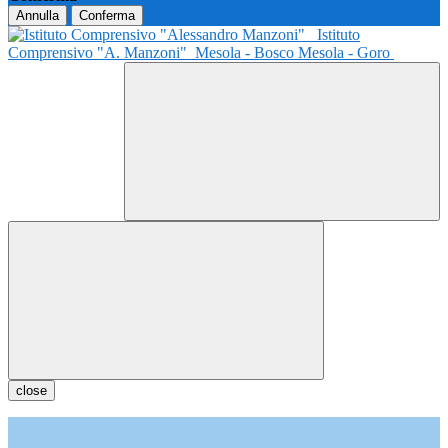
Annulla
Conferma
Istituto
Comprensivo "A. Manzoni"
Mesola - Bosco Mesola - Goro
close