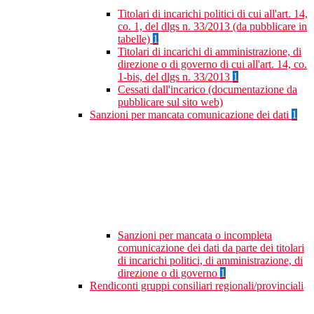
Titolari di incarichi politici di cui all'art. 14,
co. 1, del dlgs n. 33/2013 (da pubblicare in
tabelle)
1
Titolari di incarichi di amministrazione, di
direzione o di governo di cui all'art. 14, co.
1-bis, del dlgs n. 33/2013
1
Cessati dall'incarico (documentazione da
pubblicare sul sito web)
Sanzioni per mancata comunicazione dei dati
1
Sanzioni per mancata o incompleta
comunicazione dei dati da parte dei titolari
di incarichi politici, di amministrazione, di
direzione o di governo
1
Rendiconti gruppi consiliari regionali/provinciali