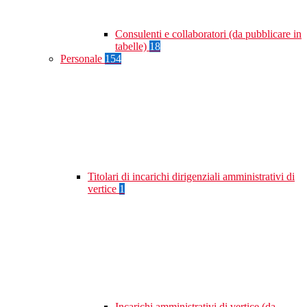
Consulenti e collaboratori (da pubblicare in
tabelle)
18
Personale
154
Titolari di incarichi dirigenziali amministrativi di
vertice
1
Incarichi amministrativi di vertice (da