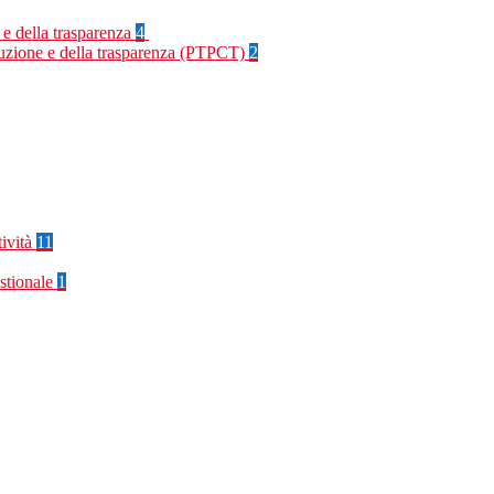
 e della trasparenza
4
rruzione e della trasparenza (PTPCT)
2
tività
11
stionale
1