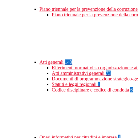
Piano triennale per la prevenzione della corruzione
Piano triennale per la prevenzione della co
Atti generali
140
Riferimenti normativi su organizzazione e at
Atti amministrativi generali
73
Documenti di programmazione strategico-ge
Statuti e leggi regionali
1
Codice disciplinare e codice di condotta
6
Oneri informativi per cittadini e imprese
1