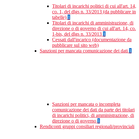
Titolari di incarichi politici di cui all'art. 14,
co. 1, del dlgs n. 33/2013 (da pubblicare in
tabelle)
1
Titolari di incarichi di amministrazione, di
direzione o di governo di cui all'art. 14, co.
1-bis, del dlgs n. 33/2013
1
Cessati dall'incarico (documentazione da
pubblicare sul sito web)
Sanzioni per mancata comunicazione dei dati
1
Sanzioni per mancata o incompleta
comunicazione dei dati da parte dei titolari
di incarichi politici, di amministrazione, di
direzione o di governo
1
Rendiconti gruppi consiliari regionali/provinciali