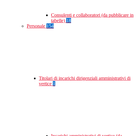
Consulenti e collaboratori (da pubblicare in
tabelle)
18
Personale
154
Titolari di incarichi dirigenziali amministrativi di
vertice
1
Incarichi amministrativi di vertice (da