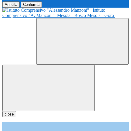
Annulla
Conferma
Istituto
Comprensivo "A. Manzoni"
Mesola - Bosco Mesola - Goro
close