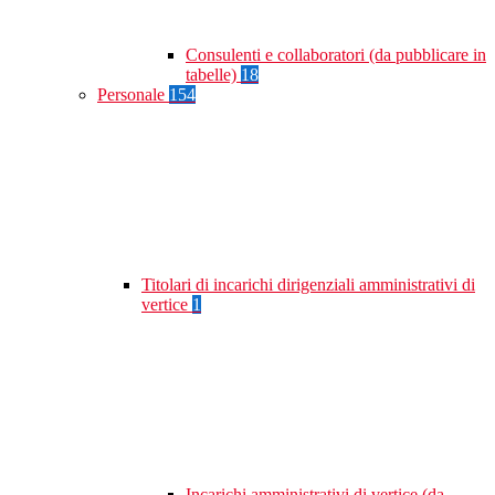
Consulenti e collaboratori (da pubblicare in
tabelle)
18
Personale
154
Titolari di incarichi dirigenziali amministrativi di
vertice
1
Incarichi amministrativi di vertice (da