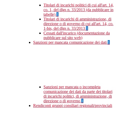
Titolari di incarichi politici di cui all'art. 14,
co. 1, del dlgs n. 33/2013 (da pubblicare in
tabelle)
1
Titolari di incarichi di amministrazione, di
direzione o di governo di cui all'art. 14, co.
1-bis, del dlgs n. 33/2013
1
Cessati dall'incarico (documentazione da
pubblicare sul sito web)
Sanzioni per mancata comunicazione dei dati
1
Sanzioni per mancata o incompleta
comunicazione dei dati da parte dei titolari
di incarichi politici, di amministrazione, di
direzione o di governo
1
Rendiconti gruppi consiliari regionali/provinciali