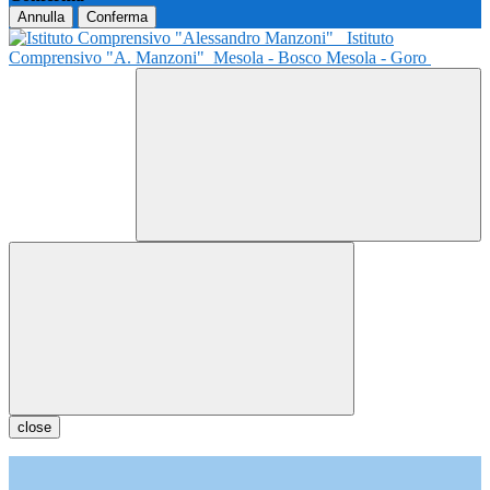
Annulla
Conferma
Istituto
Comprensivo "A. Manzoni"
Mesola - Bosco Mesola - Goro
close