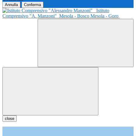
Annulla
Conferma
Istituto
Comprensivo "A. Manzoni"
Mesola - Bosco Mesola - Goro
close