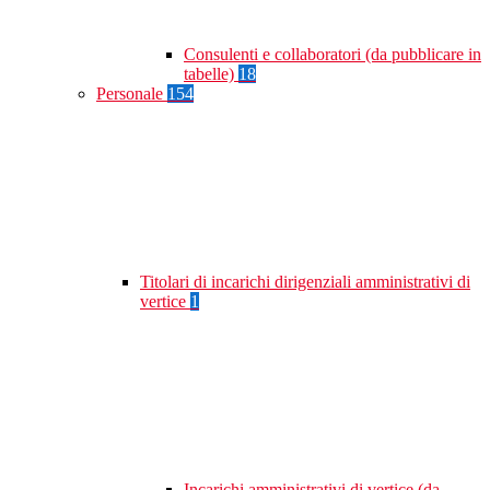
Consulenti e collaboratori (da pubblicare in
tabelle)
18
Personale
154
Titolari di incarichi dirigenziali amministrativi di
vertice
1
Incarichi amministrativi di vertice (da