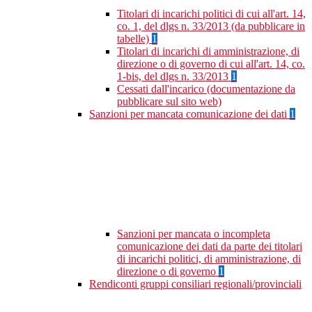
Titolari di incarichi politici di cui all'art. 14,
co. 1, del dlgs n. 33/2013 (da pubblicare in
tabelle)
1
Titolari di incarichi di amministrazione, di
direzione o di governo di cui all'art. 14, co.
1-bis, del dlgs n. 33/2013
1
Cessati dall'incarico (documentazione da
pubblicare sul sito web)
Sanzioni per mancata comunicazione dei dati
1
Sanzioni per mancata o incompleta
comunicazione dei dati da parte dei titolari
di incarichi politici, di amministrazione, di
direzione o di governo
1
Rendiconti gruppi consiliari regionali/provinciali