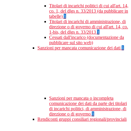
Titolari di incarichi politici di cui all'art. 14,
co. 1, del dlgs n. 33/2013 (da pubblicare in
tabelle)
1
Titolari di incarichi di amministrazione, di
direzione o di governo di cui all'art. 14, co.
1-bis, del dlgs n. 33/2013
1
Cessati dall'incarico (documentazione da
pubblicare sul sito web)
Sanzioni per mancata comunicazione dei dati
1
Sanzioni per mancata o incompleta
comunicazione dei dati da parte dei titolari
di incarichi politici, di amministrazione, di
direzione o di governo
1
Rendiconti gruppi consiliari regionali/provinciali