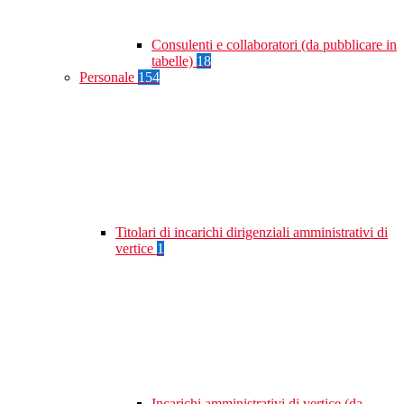
Consulenti e collaboratori (da pubblicare in
tabelle)
18
Personale
154
Titolari di incarichi dirigenziali amministrativi di
vertice
1
Incarichi amministrativi di vertice (da