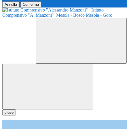
Annulla
Conferma
Istituto
Comprensivo "A. Manzoni"
Mesola - Bosco Mesola - Goro
close