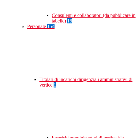
Consulenti e collaboratori (da pubblicare in
tabelle)
18
Personale
154
Titolari di incarichi dirigenziali amministrativi di
vertice
1
Incarichi amministrativi di vertice (da