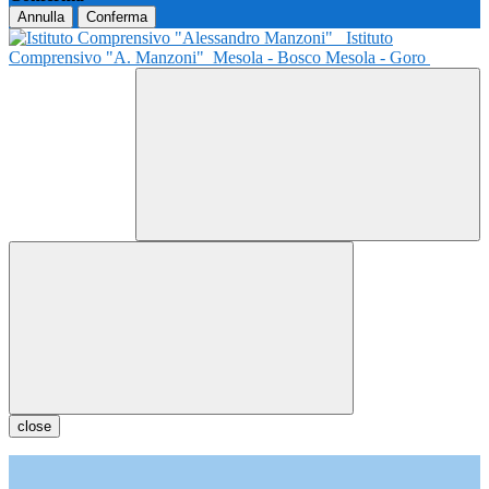
Annulla
Conferma
Istituto
Comprensivo "A. Manzoni"
Mesola - Bosco Mesola - Goro
close