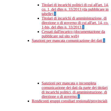
Titolari di incarichi politici di cui all'art. 14,
co. 1, del dlgs n. 33/2013 (da pubblicare in
tabelle)
1
Titolari di incarichi di amministrazione, di
direzione o di governo di cui all'art. 14, co.
1-bis, del dlgs n. 33/2013
1
Cessati dall'incarico (documentazione da
pubblicare sul sito web)
Sanzioni per mancata comunicazione dei dati
1
Sanzioni per mancata o incompleta
comunicazione dei dati da parte dei titolari
di incarichi politici, di amministrazione, di
direzione o di governo
1
Rendiconti gruppi consiliari regionali/provinciali