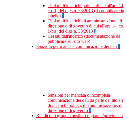
Titolari di incarichi politici di cui all'art. 14,
co. 1, del dlgs n. 33/2013 (da pubblicare in
tabelle)
1
Titolari di incarichi di amministrazione, di
direzione o di governo di cui all'art. 14, co.
1-bis, del dlgs n. 33/2013
1
Cessati dall'incarico (documentazione da
pubblicare sul sito web)
Sanzioni per mancata comunicazione dei dati
1
Sanzioni per mancata o incompleta
comunicazione dei dati da parte dei titolari
di incarichi politici, di amministrazione, di
direzione o di governo
1
Rendiconti gruppi consiliari regionali/provinciali