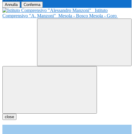
Annulla
Conferma
Istituto
Comprensivo "A. Manzoni"
Mesola - Bosco Mesola - Goro
close