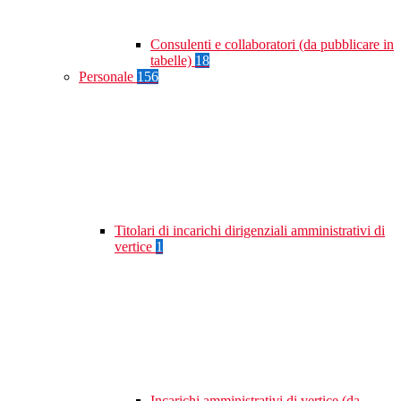
Consulenti e collaboratori (da pubblicare in
tabelle)
18
Personale
156
Titolari di incarichi dirigenziali amministrativi di
vertice
1
Incarichi amministrativi di vertice (da