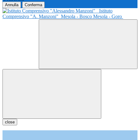
Annulla
Conferma
Istituto
Comprensivo "A. Manzoni"
Mesola - Bosco Mesola - Goro
close