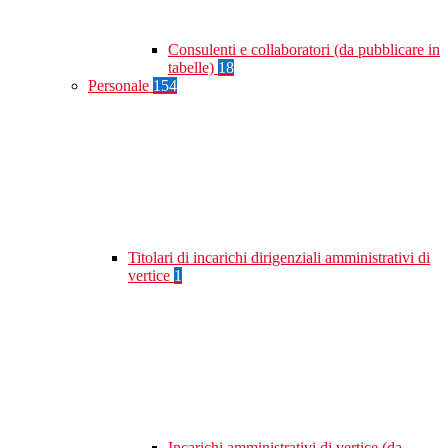
Consulenti e collaboratori (da pubblicare in
tabelle)
18
Personale
154
Titolari di incarichi dirigenziali amministrativi di
vertice
1
Incarichi amministrativi di vertice (da