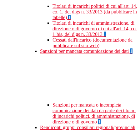
Titolari di incarichi politici di cui all'art. 14,
co. 1, del dlgs n. 33/2013 (da pubblicare in
tabelle)
1
Titolari di incarichi di amministrazione, di
direzione o di governo di cui all'art. 14, co.
1-bis, del dlgs n. 33/2013
1
Cessati dall'incarico (documentazione da
pubblicare sul sito web)
Sanzioni per mancata comunicazione dei dati
1
Sanzioni per mancata o incompleta
comunicazione dei dati da parte dei titolari
di incarichi politici, di amministrazione, di
direzione o di governo
1
Rendiconti gruppi consiliari regionali/provinciali