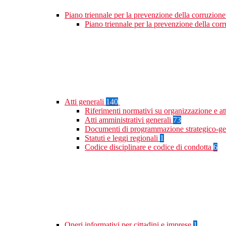
Piano triennale per la prevenzione della corruzione
Piano triennale per la prevenzione della co
Atti generali
140
Riferimenti normativi su organizzazione e at
Atti amministrativi generali
73
Documenti di programmazione strategico-ge
Statuti e leggi regionali
1
Codice disciplinare e codice di condotta
6
Oneri informativi per cittadini e imprese
1