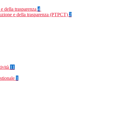
 e della trasparenza
4
rruzione e della trasparenza (PTPCT)
2
tività
11
stionale
1