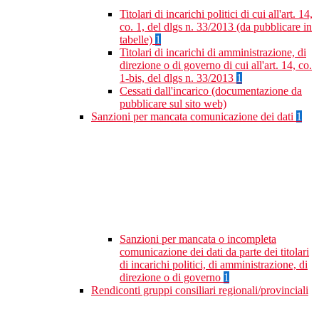
Titolari di incarichi politici di cui all'art. 14,
co. 1, del dlgs n. 33/2013 (da pubblicare in
tabelle)
1
Titolari di incarichi di amministrazione, di
direzione o di governo di cui all'art. 14, co.
1-bis, del dlgs n. 33/2013
1
Cessati dall'incarico (documentazione da
pubblicare sul sito web)
Sanzioni per mancata comunicazione dei dati
1
Sanzioni per mancata o incompleta
comunicazione dei dati da parte dei titolari
di incarichi politici, di amministrazione, di
direzione o di governo
1
Rendiconti gruppi consiliari regionali/provinciali