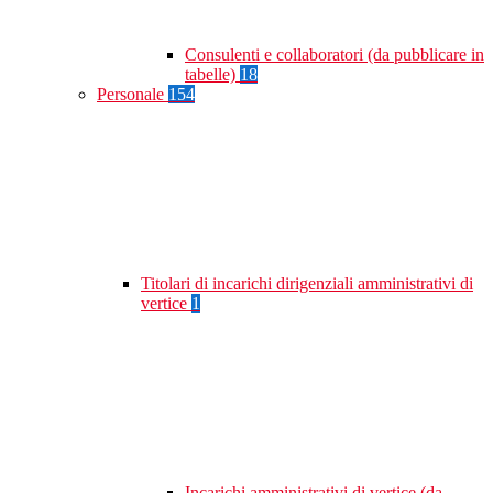
Consulenti e collaboratori (da pubblicare in
tabelle)
18
Personale
154
Titolari di incarichi dirigenziali amministrativi di
vertice
1
Incarichi amministrativi di vertice (da