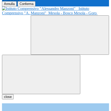
Annulla
Conferma
Istituto
Comprensivo "A. Manzoni"
Mesola - Bosco Mesola - Goro
close