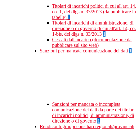
Titolari di incarichi politici di cui all'art. 14,
co. 1, del dlgs n. 33/2013 (da pubblicare in
tabelle)
1
Titolari di incarichi di amministrazione, di
direzione o di governo di cui all'art. 14, co.
1-bis, del dlgs n. 33/2013
1
Cessati dall'incarico (documentazione da
pubblicare sul sito web)
Sanzioni per mancata comunicazione dei dati
1
Sanzioni per mancata o incompleta
comunicazione dei dati da parte dei titolari
di incarichi politici, di amministrazione, di
direzione o di governo
1
Rendiconti gruppi consiliari regionali/provinciali