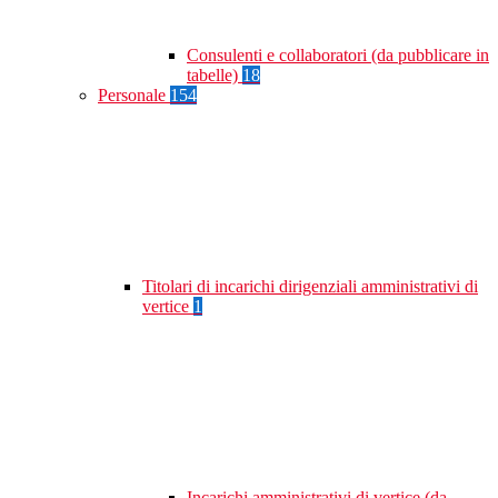
Consulenti e collaboratori (da pubblicare in
tabelle)
18
Personale
154
Titolari di incarichi dirigenziali amministrativi di
vertice
1
Incarichi amministrativi di vertice (da