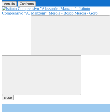
Annulla
Conferma
Istituto
Comprensivo "A. Manzoni"
Mesola - Bosco Mesola - Goro
close