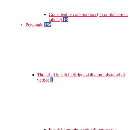
Consulenti e collaboratori (da pubblicare in
tabelle)
18
Personale
156
Titolari di incarichi dirigenziali amministrativi di
vertice
1
Incarichi amministrativi di vertice (da