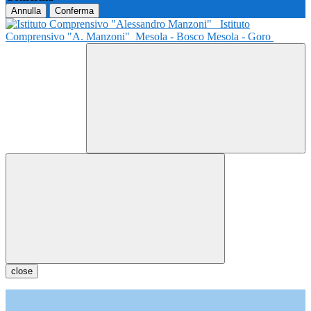
Annulla
Conferma
Istituto
Comprensivo "A. Manzoni"
Mesola - Bosco Mesola - Goro
close