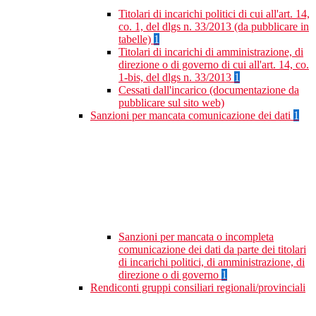
Titolari di incarichi politici di cui all'art. 14,
co. 1, del dlgs n. 33/2013 (da pubblicare in
tabelle)
1
Titolari di incarichi di amministrazione, di
direzione o di governo di cui all'art. 14, co.
1-bis, del dlgs n. 33/2013
1
Cessati dall'incarico (documentazione da
pubblicare sul sito web)
Sanzioni per mancata comunicazione dei dati
1
Sanzioni per mancata o incompleta
comunicazione dei dati da parte dei titolari
di incarichi politici, di amministrazione, di
direzione o di governo
1
Rendiconti gruppi consiliari regionali/provinciali