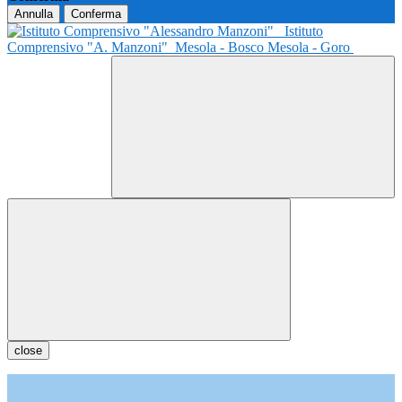
Annulla
Conferma
Istituto
Comprensivo "A. Manzoni"
Mesola - Bosco Mesola - Goro
close