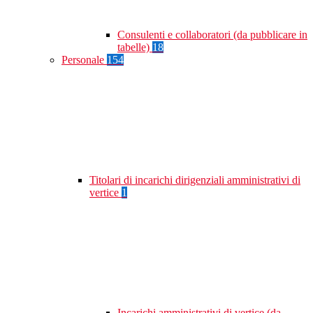
Consulenti e collaboratori (da pubblicare in
tabelle)
18
Personale
154
Titolari di incarichi dirigenziali amministrativi di
vertice
1
Incarichi amministrativi di vertice (da