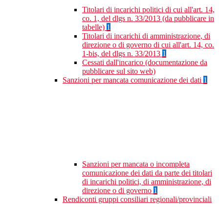
Titolari di incarichi politici di cui all'art. 14,
co. 1, del dlgs n. 33/2013 (da pubblicare in
tabelle)
1
Titolari di incarichi di amministrazione, di
direzione o di governo di cui all'art. 14, co.
1-bis, del dlgs n. 33/2013
1
Cessati dall'incarico (documentazione da
pubblicare sul sito web)
Sanzioni per mancata comunicazione dei dati
1
Sanzioni per mancata o incompleta
comunicazione dei dati da parte dei titolari
di incarichi politici, di amministrazione, di
direzione o di governo
1
Rendiconti gruppi consiliari regionali/provinciali