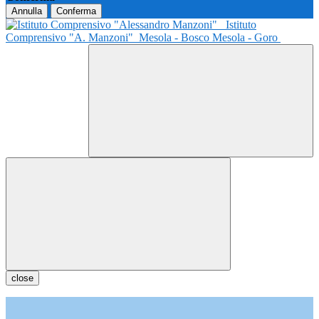
Annulla
Conferma
Istituto
Comprensivo "A. Manzoni"
Mesola - Bosco Mesola - Goro
close