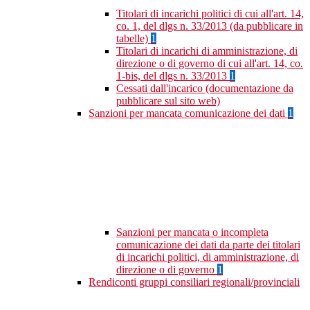
Titolari di incarichi politici di cui all'art. 14,
co. 1, del dlgs n. 33/2013 (da pubblicare in
tabelle)
1
Titolari di incarichi di amministrazione, di
direzione o di governo di cui all'art. 14, co.
1-bis, del dlgs n. 33/2013
1
Cessati dall'incarico (documentazione da
pubblicare sul sito web)
Sanzioni per mancata comunicazione dei dati
1
Sanzioni per mancata o incompleta
comunicazione dei dati da parte dei titolari
di incarichi politici, di amministrazione, di
direzione o di governo
1
Rendiconti gruppi consiliari regionali/provinciali