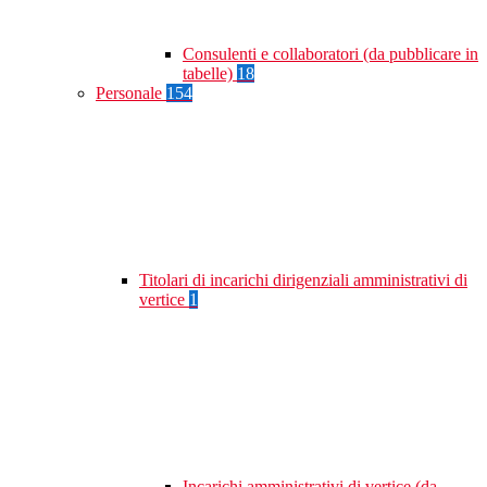
Consulenti e collaboratori (da pubblicare in
tabelle)
18
Personale
154
Titolari di incarichi dirigenziali amministrativi di
vertice
1
Incarichi amministrativi di vertice (da