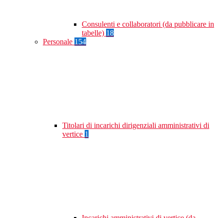
Consulenti e collaboratori (da pubblicare in
tabelle)
18
Personale
154
Titolari di incarichi dirigenziali amministrativi di
vertice
1
Incarichi amministrativi di vertice (da