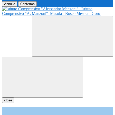
Annulla
Conferma
Istituto
Comprensivo "A. Manzoni"
Mesola - Bosco Mesola - Goro
close