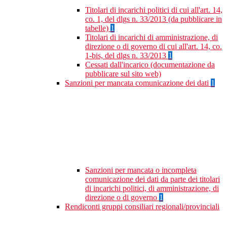
Titolari di incarichi politici di cui all'art. 14,
co. 1, del dlgs n. 33/2013 (da pubblicare in
tabelle)
1
Titolari di incarichi di amministrazione, di
direzione o di governo di cui all'art. 14, co.
1-bis, del dlgs n. 33/2013
1
Cessati dall'incarico (documentazione da
pubblicare sul sito web)
Sanzioni per mancata comunicazione dei dati
1
Sanzioni per mancata o incompleta
comunicazione dei dati da parte dei titolari
di incarichi politici, di amministrazione, di
direzione o di governo
1
Rendiconti gruppi consiliari regionali/provinciali