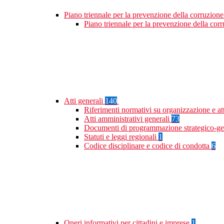
Piano triennale per la prevenzione della corruzione
Piano triennale per la prevenzione della co
Atti generali
140
Riferimenti normativi su organizzazione e at
Atti amministrativi generali
73
Documenti di programmazione strategico-ge
Statuti e leggi regionali
1
Codice disciplinare e codice di condotta
6
Oneri informativi per cittadini e imprese
1