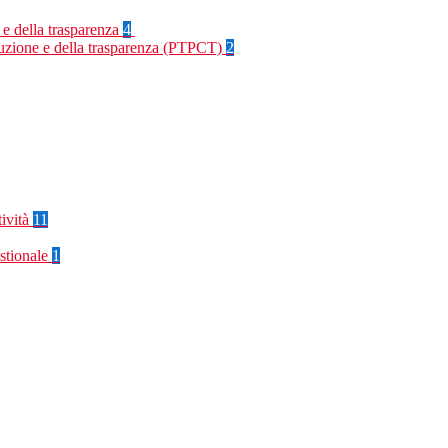
 e della trasparenza
4
rruzione e della trasparenza (PTPCT)
2
tività
11
stionale
1