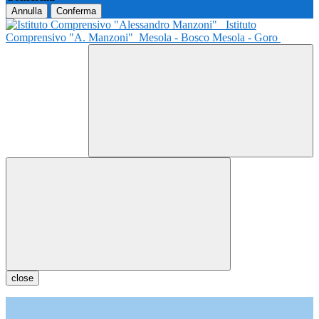
Annulla
Conferma
Istituto
Comprensivo "A. Manzoni"
Mesola - Bosco Mesola - Goro
close