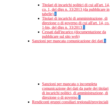
Titolari di incarichi politici di cui all'art. 14,
co. 1, del dlgs n. 33/2013 (da pubblicare in
tabelle)
1
Titolari di incarichi di amministrazione, di
direzione o di governo di cui all'art. 14, co.
1-bis, del dlgs n. 33/2013
1
Cessati dall'incarico (documentazione da
pubblicare sul sito web)
Sanzioni per mancata comunicazione dei dati
1
Sanzioni per mancata o incompleta
comunicazione dei dati da parte dei titolari
di incarichi politici, di amministrazione, di
direzione o di governo
1
Rendiconti gruppi consiliari regionali/provinciali