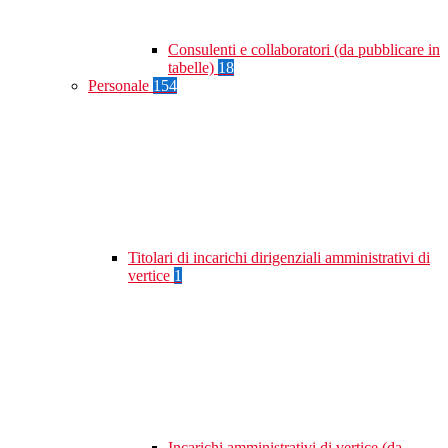
Consulenti e collaboratori (da pubblicare in
tabelle)
18
Personale
154
Titolari di incarichi dirigenziali amministrativi di
vertice
1
Incarichi amministrativi di vertice (da