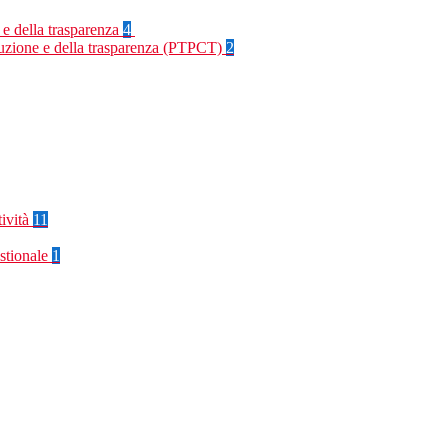
 e della trasparenza
4
rruzione e della trasparenza (PTPCT)
2
tività
11
stionale
1