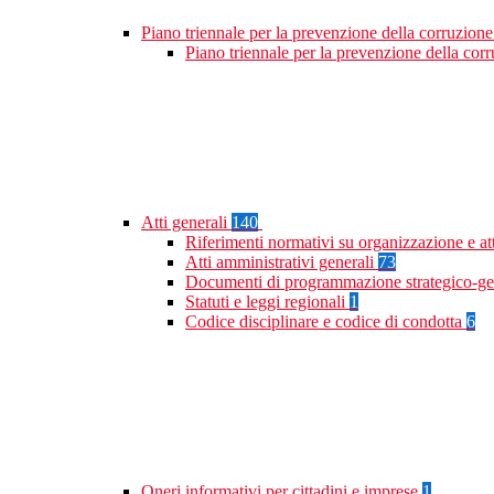
Piano triennale per la prevenzione della corruzione
Piano triennale per la prevenzione della co
Atti generali
140
Riferimenti normativi su organizzazione e at
Atti amministrativi generali
73
Documenti di programmazione strategico-ge
Statuti e leggi regionali
1
Codice disciplinare e codice di condotta
6
Oneri informativi per cittadini e imprese
1