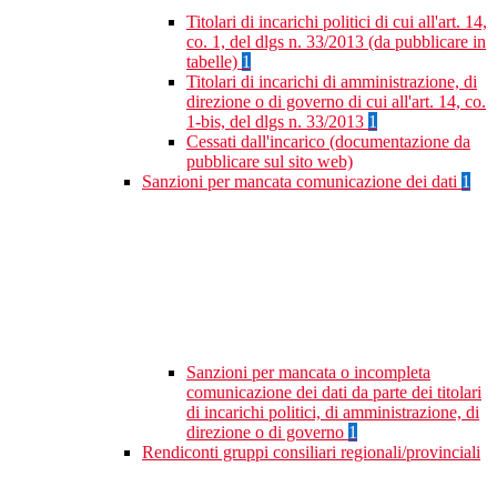
Titolari di incarichi politici di cui all'art. 14,
co. 1, del dlgs n. 33/2013 (da pubblicare in
tabelle)
1
Titolari di incarichi di amministrazione, di
direzione o di governo di cui all'art. 14, co.
1-bis, del dlgs n. 33/2013
1
Cessati dall'incarico (documentazione da
pubblicare sul sito web)
Sanzioni per mancata comunicazione dei dati
1
Sanzioni per mancata o incompleta
comunicazione dei dati da parte dei titolari
di incarichi politici, di amministrazione, di
direzione o di governo
1
Rendiconti gruppi consiliari regionali/provinciali