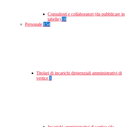
Consulenti e collaboratori (da pubblicare in
tabelle)
18
Personale
154
Titolari di incarichi dirigenziali amministrativi di
vertice
1
Incarichi amministrativi di vertice (da