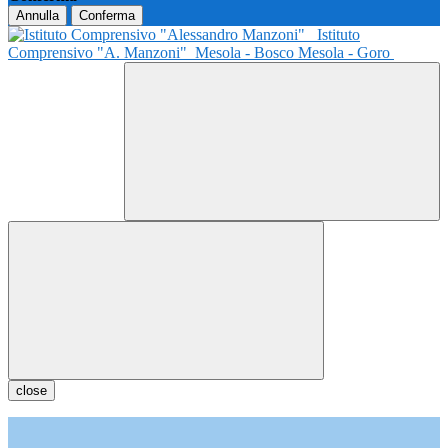
Annulla
Conferma
Istituto
Comprensivo "A. Manzoni"
Mesola - Bosco Mesola - Goro
close