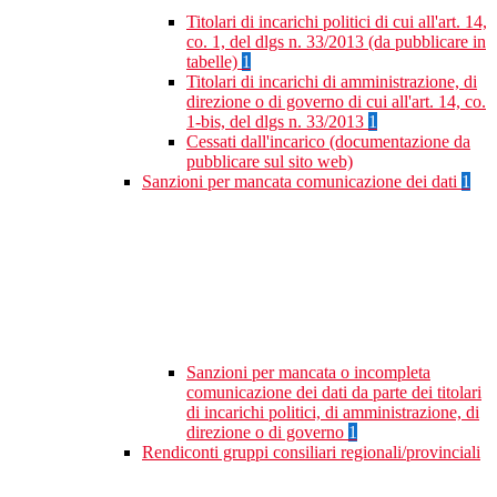
Titolari di incarichi politici di cui all'art. 14,
co. 1, del dlgs n. 33/2013 (da pubblicare in
tabelle)
1
Titolari di incarichi di amministrazione, di
direzione o di governo di cui all'art. 14, co.
1-bis, del dlgs n. 33/2013
1
Cessati dall'incarico (documentazione da
pubblicare sul sito web)
Sanzioni per mancata comunicazione dei dati
1
Sanzioni per mancata o incompleta
comunicazione dei dati da parte dei titolari
di incarichi politici, di amministrazione, di
direzione o di governo
1
Rendiconti gruppi consiliari regionali/provinciali