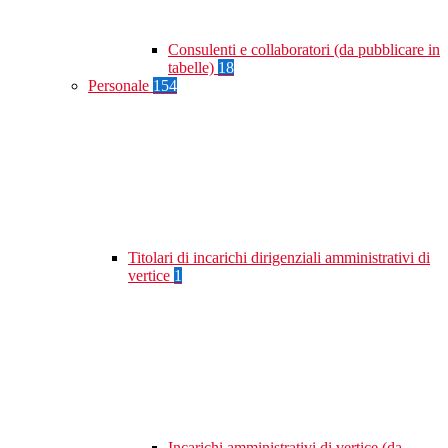
Consulenti e collaboratori (da pubblicare in
tabelle)
18
Personale
154
Titolari di incarichi dirigenziali amministrativi di
vertice
1
Incarichi amministrativi di vertice (da