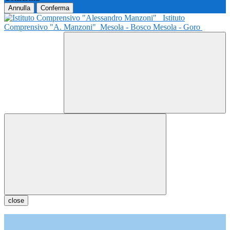
Annulla
Conferma
Istituto
Comprensivo "A. Manzoni"
Mesola - Bosco Mesola - Goro
close