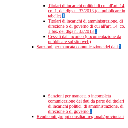
Titolari di incarichi politici di cui all'art. 14,
co. 1, del dlgs n. 33/2013 (da pubblicare in
tabelle)
1
Titolari di incarichi di amministrazione, di
direzione o di governo di cui all'art. 14, co.
1-bis, del dlgs n. 33/2013
1
Cessati dall'incarico (documentazione da
pubblicare sul sito web)
Sanzioni per mancata comunicazione dei dati
1
Sanzioni per mancata o incompleta
comunicazione dei dati da parte dei titolari
di incarichi politici, di amministrazione, di
direzione o di governo
1
Rendiconti gruppi consiliari regionali/provinciali