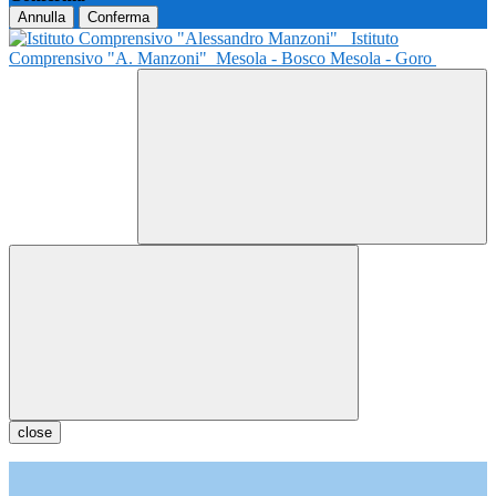
Annulla
Conferma
Istituto
Comprensivo "A. Manzoni"
Mesola - Bosco Mesola - Goro
close