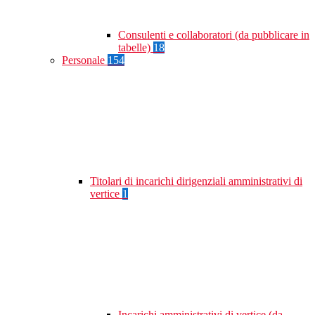
Consulenti e collaboratori (da pubblicare in
tabelle)
18
Personale
154
Titolari di incarichi dirigenziali amministrativi di
vertice
1
Incarichi amministrativi di vertice (da