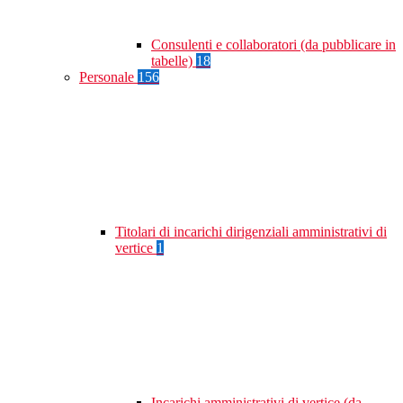
Consulenti e collaboratori (da pubblicare in
tabelle)
18
Personale
156
Titolari di incarichi dirigenziali amministrativi di
vertice
1
Incarichi amministrativi di vertice (da