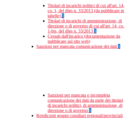
Titolari di incarichi politici di cui all'art. 14,
co. 1, del dlgs n. 33/2013 (da pubblicare in
tabelle)
1
Titolari di incarichi di amministrazione, di
direzione o di governo di cui all'art. 14, co.
1-bis, del dlgs n. 33/2013
1
Cessati dall'incarico (documentazione da
pubblicare sul sito web)
Sanzioni per mancata comunicazione dei dati
1
Sanzioni per mancata o incompleta
comunicazione dei dati da parte dei titolari
di incarichi politici, di amministrazione, di
direzione o di governo
1
Rendiconti gruppi consiliari regionali/provinciali