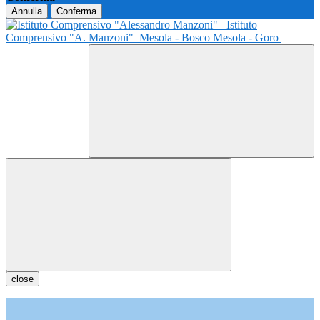
Annulla
Conferma
Istituto
Comprensivo "A. Manzoni"
Mesola - Bosco Mesola - Goro
close