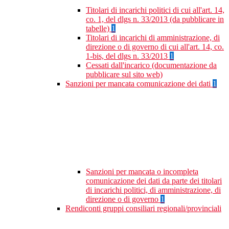
Titolari di incarichi politici di cui all'art. 14,
co. 1, del dlgs n. 33/2013 (da pubblicare in
tabelle)
1
Titolari di incarichi di amministrazione, di
direzione o di governo di cui all'art. 14, co.
1-bis, del dlgs n. 33/2013
1
Cessati dall'incarico (documentazione da
pubblicare sul sito web)
Sanzioni per mancata comunicazione dei dati
1
Sanzioni per mancata o incompleta
comunicazione dei dati da parte dei titolari
di incarichi politici, di amministrazione, di
direzione o di governo
1
Rendiconti gruppi consiliari regionali/provinciali