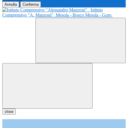
Annulla
Conferma
Istituto
Comprensivo "A. Manzoni"
Mesola - Bosco Mesola - Goro
close