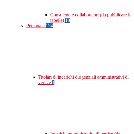
Consulenti e collaboratori (da pubblicare in
tabelle)
18
Personale
154
Titolari di incarichi dirigenziali amministrativi di
vertice
1
Incarichi amministrativi di vertice (da