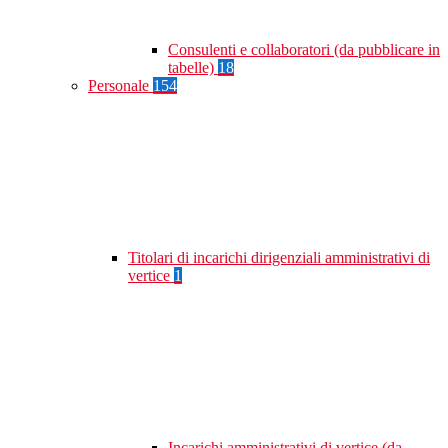
Consulenti e collaboratori (da pubblicare in
tabelle)
18
Personale
154
Titolari di incarichi dirigenziali amministrativi di
vertice
1
Incarichi amministrativi di vertice (da