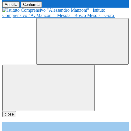
Annulla
Conferma
Istituto
Comprensivo "A. Manzoni"
Mesola - Bosco Mesola - Goro
close