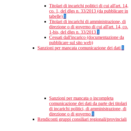
Titolari di incarichi politici di cui all'art. 14,
co. 1, del dlgs n. 33/2013 (da pubblicare in
tabelle)
1
Titolari di incarichi di amministrazione, di
direzione o di governo di cui all'art. 14, co.
1-bis, del dlgs n. 33/2013
1
Cessati dall'incarico (documentazione da
pubblicare sul sito web)
Sanzioni per mancata comunicazione dei dati
1
Sanzioni per mancata o incompleta
comunicazione dei dati da parte dei titolari
di incarichi politici, di amministrazione, di
direzione o di governo
1
Rendiconti gruppi consiliari regionali/provinciali