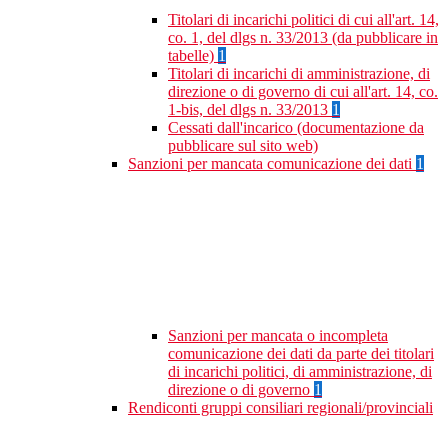
Titolari di incarichi politici di cui all'art. 14,
co. 1, del dlgs n. 33/2013 (da pubblicare in
tabelle)
1
Titolari di incarichi di amministrazione, di
direzione o di governo di cui all'art. 14, co.
1-bis, del dlgs n. 33/2013
1
Cessati dall'incarico (documentazione da
pubblicare sul sito web)
Sanzioni per mancata comunicazione dei dati
1
Sanzioni per mancata o incompleta
comunicazione dei dati da parte dei titolari
di incarichi politici, di amministrazione, di
direzione o di governo
1
Rendiconti gruppi consiliari regionali/provinciali