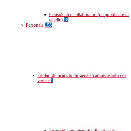
Consulenti e collaboratori (da pubblicare in
tabelle)
18
Personale
156
Titolari di incarichi dirigenziali amministrativi di
vertice
1
Incarichi amministrativi di vertice (da