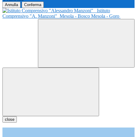
Annulla
Conferma
Istituto
Comprensivo "A. Manzoni"
Mesola - Bosco Mesola - Goro
close