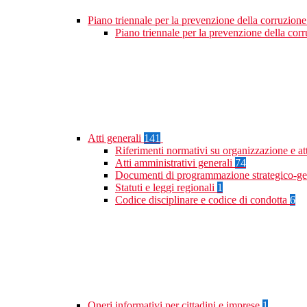
Piano triennale per la prevenzione della corruzione
Piano triennale per la prevenzione della co
Atti generali
141
Riferimenti normativi su organizzazione e at
Atti amministrativi generali
74
Documenti di programmazione strategico-ge
Statuti e leggi regionali
1
Codice disciplinare e codice di condotta
6
Oneri informativi per cittadini e imprese
1