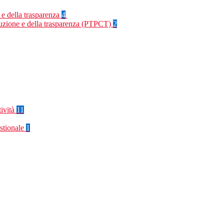
 e della trasparenza
4
rruzione e della trasparenza (PTPCT)
2
tività
11
stionale
1