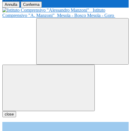
Annulla
Conferma
Istituto
Comprensivo "A. Manzoni"
Mesola - Bosco Mesola - Goro
close