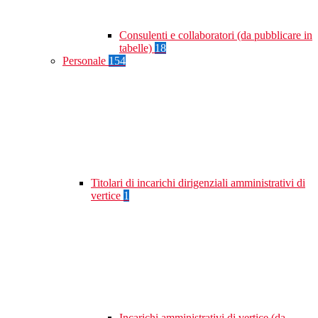
Consulenti e collaboratori (da pubblicare in
tabelle)
18
Personale
154
Titolari di incarichi dirigenziali amministrativi di
vertice
1
Incarichi amministrativi di vertice (da