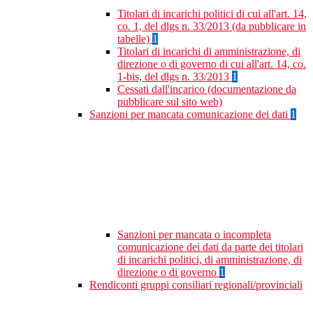
Titolari di incarichi politici di cui all'art. 14,
co. 1, del dlgs n. 33/2013 (da pubblicare in
tabelle)
1
Titolari di incarichi di amministrazione, di
direzione o di governo di cui all'art. 14, co.
1-bis, del dlgs n. 33/2013
1
Cessati dall'incarico (documentazione da
pubblicare sul sito web)
Sanzioni per mancata comunicazione dei dati
1
Sanzioni per mancata o incompleta
comunicazione dei dati da parte dei titolari
di incarichi politici, di amministrazione, di
direzione o di governo
1
Rendiconti gruppi consiliari regionali/provinciali